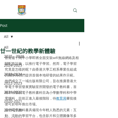
e-Learning Lab
Post
All
All
廿一世紀的教學新體驗
2025 - 2026
香港逾千間中小學即將全面安裝wifi無線網絡及相
關配套設施，以推行電子學習。然而，電子學習
2024-2025
究竟是怎樣的呢？由香港大學工程系畢業生組成
2023-2024
的團隊為我們提供首個本地研發的結果作示範。
他們成立了一域出版有限公司，旨在推廣香港大
2022-2023
學電子學習發展實驗室所開發的電子教科書，首
2021-2022
兩本研發的電子教科書科目為小學數學科和中學
電腦科，目前正進入最後階段，待
教育局
審批後
2020-2021
便可於明年推出市場。
2019-2020
這些電子教科書具備現今年輕人熟悉的元素：互
動、流動的學習平台，包含影片和立體圖像等多