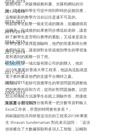
2018-2019
媒體內容，突破傳統教科書、光碟和網站的功
能，讓老師和學生可從中得到即時的反饋回應，
2017-2018
這種嶄新的教學方法在以往是遙不可及的。
2016-2017
例如當學生點擊一個未完成的圖表，並繼續填寫
該圖表，完成後的結果會同步傳送給老師，讓老
2015-2016
師了解學生是否明白教學的重點；又或者是當全
2014-2015
班學生進行選擇題測驗時，他們的答案和得分將
會即時呈現，讓老師對全班或個別學生的學習進
2013-2014
度和遇到的困難一目了然。
2012-2013
歐陽鎧恒
是一域出版有限公司的創辦人，他於
2010年畢業於香港大學工程系，他認為這點就是
2011-2012
電子教科書及他們的支援平台獨特之處。
2010-2011
他指出：「老師可因應學生的學習問題而調整他
們的教學內容和方式，從而針對問題施教。試想
2009-2010
想沿用傳統方法讓學生在紙上測驗作答，然後收
深港夏令營 2025
集試卷，由老師評分後再逐一把分數等資料輸入
Excel工作表，所需的時間會有多長？」
與歐陽鎧恒共同研發這項目的工程系2013年畢業
生 Shravan Sunderraman 對此表示認同：「這項
技術糅合了大數據探勘和多項人工智能，以輔助