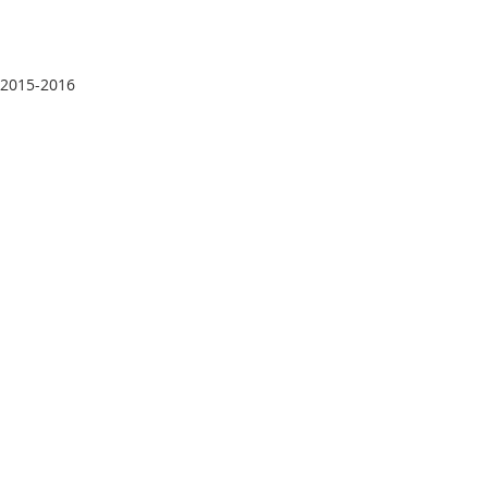
2015-2016
Recent Posts
See All